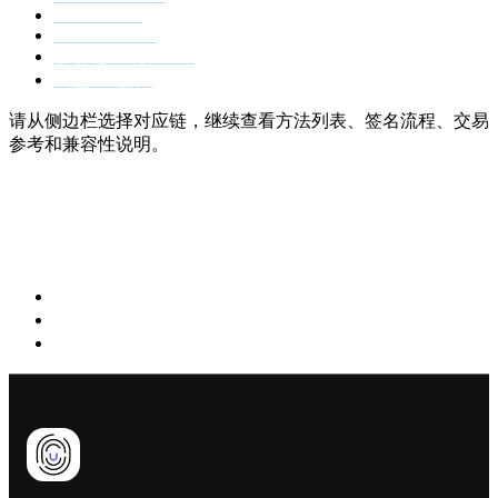
Sui Provider
TON Provider
移动端 Deep Links
钱包 UI 套件
请从侧边栏选择对应链，继续查看方法列表、签名流程、交易
参考和兼容性说明。
上一页
快速上手
下一页
导读
你可以得到什么
链列表
推荐 Provider 文档