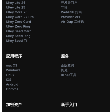
UKey Lite 24
开发者门户
UKey Lite 25
导读
UKey Core 26
WebUSB 指南
UKey Core 27 Pro
Provider API
UKey Zero Card
Air-Gap 二维码
UKey Zero Ring
UKey Seed Card
UKey Seed Ring
UKey Seed Ti
应用程序
服务
macOS
正版查询
Windows
闪兑
Linux
BIP39工具
iOS
Android
Chrome
加密资产
新手入门